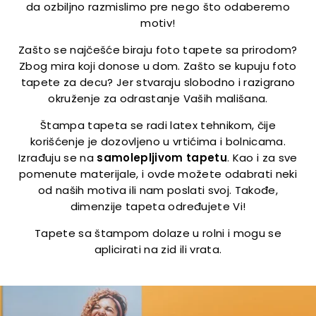
da ozbiljno razmislimo pre nego što odaberemo
motiv!
Zašto se najčešće biraju foto tapete sa prirodom?
Zbog mira koji donose u dom. Zašto se kupuju foto
tapete za decu? Jer stvaraju slobodno i razigrano
okruženje za odrastanje Vaših mališana.
Štampa tapeta se radi latex tehnikom, čije
korišćenje je dozovljeno u vrtićima i bolnicama.
Izrađuju se na
samolepljivom tapetu
. Kao i za sve
pomenute materijale, i ovde možete odabrati neki
od naših motiva ili nam poslati svoj. Takođe,
dimenzije tapeta određujete Vi!
Tapete sa štampom dolaze u rolni i mogu se
aplicirati na zid ili vrata.