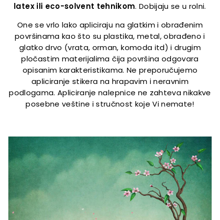
latex ili eco-solvent tehnikom
. Dobijaju se u rolni.
One se vrlo lako apliciraju na glatkim i obrađenim
površinama kao što su plastika, metal, obrađeno i
glatko drvo (vrata, orman, komoda itd) i drugim
pločastim materijalima čija površina odgovara
opisanim karakteristikama. Ne preporučujemo
apliciranje stikera na hrapavim i neravnim
podlogama. Apliciranje nalepnice ne zahteva nikakve
posebne veštine i stručnost koje Vi nemate!