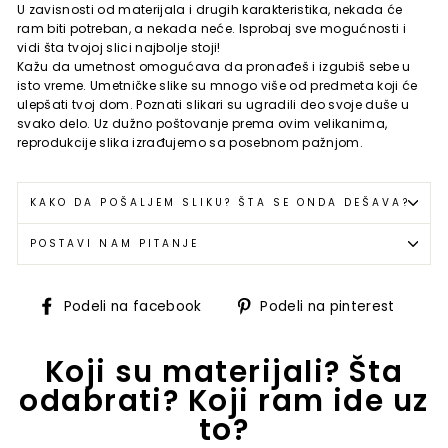
U zavisnosti od materijala i drugih karakteristika, nekada će
ram biti potreban, a nekada neće. Isprobaj sve mogućnosti i
vidi šta tvojoj slici najbolje stoji!
Kažu da umetnost omogućava da pronađeš i izgubiš sebe u
isto vreme. Umetničke slike su mnogo više od predmeta koji će
ulepšati tvoj dom. Poznati slikari su ugradili deo svoje duše u
svako delo. Uz dužno poštovanje prema ovim velikanima,
reprodukcije slika izrađujemo sa posebnom pažnjom.
KAKO DA POŠALJEM SLIKU? ŠTA SE ONDA DEŠAVA?
POSTAVI NAM PITANJE
Podeli
Podel
Podeli na facebook
Podeli na pinterest
na
na
facebook
pinte
Koji su materijali? Šta
odabrati? Koji ram ide uz
to?