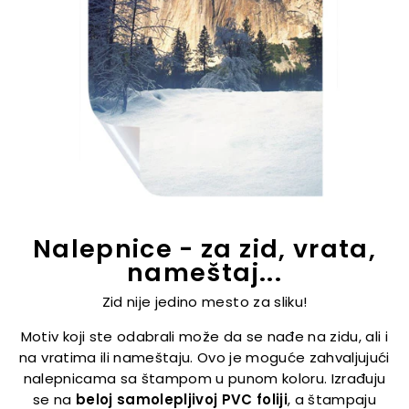
Nalepnice - za zid, vrata,
nameštaj...
Zid nije jedino mesto za sliku!
Motiv koji ste odabrali može da se nađe na zidu, ali i
na vratima ili nameštaju. Ovo je moguće zahvaljujući
nalepnicama sa štampom u punom koloru. Izrađuju
se na
beloj samolepljivoj PVC foliji
, a štampaju