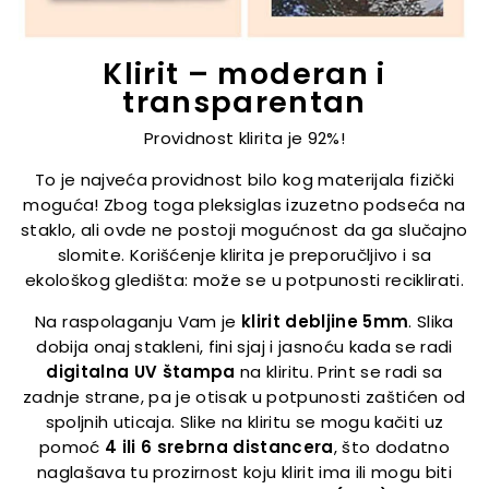
Klirit – moderan i
transparentan
Providnost klirita je 92%!
To je najveća providnost bilo kog materijala fizički
moguća! Zbog toga pleksiglas izuzetno podseća na
staklo, ali ovde ne postoji mogućnost da ga slučajno
slomite. Korišćenje klirita je preporučljivo i sa
ekološkog gledišta: može se u potpunosti reciklirati.
Na raspolaganju Vam je
klirit debljine 5mm
. Slika
dobija onaj stakleni, fini sjaj i jasnoću kada se radi
digitalna UV štampa
na kliritu. Print se radi sa
zadnje strane, pa je otisak u potpunosti zaštićen od
spoljnih uticaja. Slike na kliritu se mogu kačiti uz
pomoć
4 ili 6 srebrna distancera
, što dodatno
naglašava tu prozirnost koju klirit ima ili mogu biti