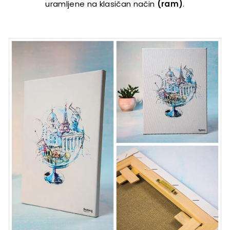
uramljene na klasičan način
(ram)
.