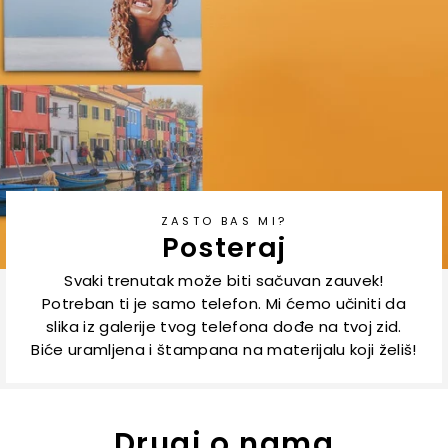
ZASTO BAS MI?
Posteraj
Svaki trenutak može biti sačuvan zauvek!
Potreban ti je samo telefon. Mi ćemo učiniti da
slika iz galerije tvog telefona dođe na tvoj zid.
Biće uramljena i štampana na materijalu koji želiš!
Drugi o nama