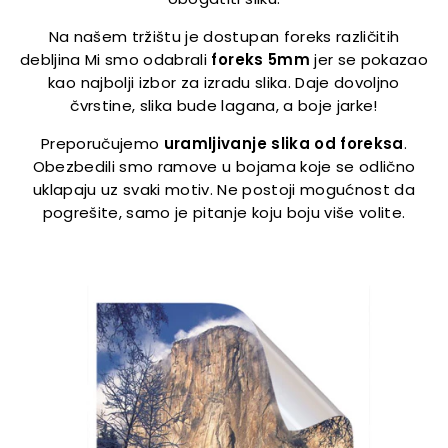
Na našem tržištu je dostupan foreks različitih
debljina Mi smo odabrali
foreks 5mm
jer se pokazao
kao najbolji izbor za izradu slika. Daje dovoljno
čvrstine, slika bude lagana, a boje jarke!
Preporučujemo
uramljivanje slika od foreksa
.
Obezbedili smo ramove u bojama koje se odlično
uklapaju uz svaki motiv. Ne postoji mogućnost da
pogrešite, samo je pitanje koju boju više volite.