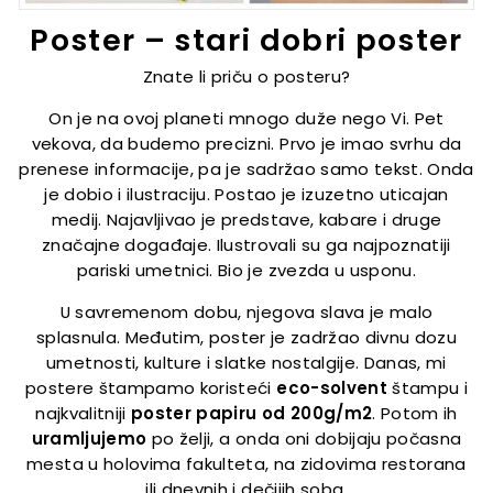
Poster – stari dobri poster
Znate li priču o posteru?
On je na ovoj planeti mnogo duže nego Vi. Pet
vekova, da budemo precizni. Prvo je imao svrhu da
prenese informacije, pa je sadržao samo tekst. Onda
je dobio i ilustraciju. Postao je izuzetno uticajan
medij. Najavljivao je predstave, kabare i druge
značajne događaje. Ilustrovali su ga najpoznatiji
pariski umetnici. Bio je zvezda u usponu.
U savremenom dobu, njegova slava je malo
splasnula. Međutim, poster je zadržao divnu dozu
umetnosti, kulture i slatke nostalgije. Danas, mi
postere štampamo koristeći
eco-solvent
štampu i
najkvalitniji
poster papiru od 200g/m2
. Potom ih
uramljujemo
po želji, a onda oni dobijaju počasna
mesta u holovima fakulteta, na zidovima restorana
ili dnevnih i dečijih soba.