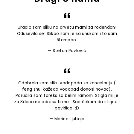
Uradio sam sliku na drvetu mami za rođendan!
Oduševila se! Slikao sam je sa unukom i to sam
štampao.
Stefan Pavlović
Odabrala sam sliku vodopada za kancelariju (
feng shui kažeda vodopad donosi novac).
Poručila sam foreks sa belim ramom. Stigla mi je
za 3dana na adresu firme. Sad čekam da stigne i
povišica! :D
Marina Ljuboja