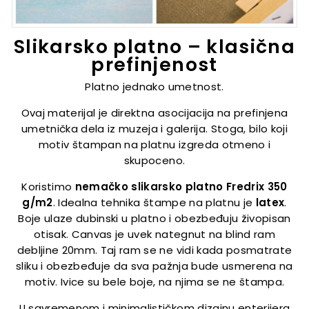
Slikarsko platno – klasična
prefinjenost
Platno jednako umetnost.
Ovaj materijal je direktna asocijacija na prefinjena
umetnička dela iz muzeja i galerija. Stoga, bilo koji
motiv štampan na platnu izgreda otmeno i
skupoceno.
Koristimo
nemačko slikarsko platno Fredrix 350
g/m2
. Idealna tehnika štampe na platnu je
latex
.
Boje ulaze dubinski u platno i obezbeđuju živopisan
otisak. Canvas je uvek nategnut na blind ram
debljine 20mm. Taj ram se ne vidi kada posmatrate
sliku i obezbeđuje da sva pažnja bude usmerena na
motiv. Ivice su bele boje, na njima se ne štampa.
U savremenom i minimalističkom dizajnu enterijera