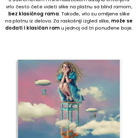
vrlo često ćete videti slike na platnu sa blind ramom,
bez klasičnog rama
. Takođe, vrlo su omiljene slike
na platnu iz delova. Za raskošniji izgled slike,
može se
dodati i klasičan ram
u jednoj od tri ponuđene boje.