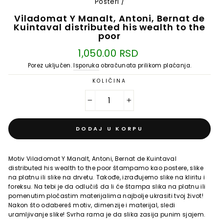
Posteri
/
Viladomat Y Manalt, Antoni, Bernat de
Kuintaval distributed his wealth to the
poor
Regularna
1,050.00 RSD
cena
Porez uključen.
Isporuka
obračunata prilikom plaćanja.
KOLIČINA
−
+
DODAJ U KORPU
Motiv Viladomat Y Manalt, Antoni, Bernat de Kuintaval
distributed his wealth to the poor štampamo kao postere, slike
na platnu ili slike na drvetu. Takođe, izrađujemo slike na kliritu i
foreksu. Na tebi je da odlučiš da li će štampa slika na platnu ili
pomenutim pločastim materijalima najbolje ukrasiti tvoj život!
Nakon što odabereš motiv, dimenzije i materijal, sledi
uramljivanje slike! Svrha rama je da slika zasija punim sjajem.