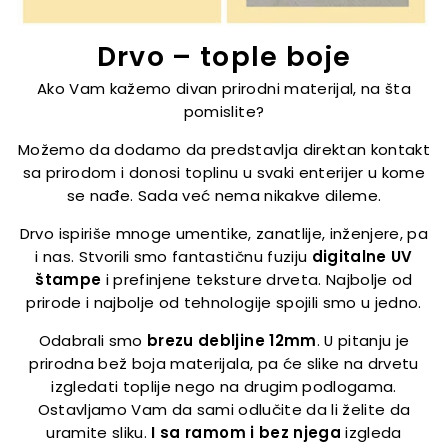
Drvo – tople boje
Ako Vam kažemo divan prirodni materijal, na šta
pomislite?
Možemo da dodamo da predstavlja direktan kontakt
sa prirodom i donosi toplinu u svaki enterijer u kome
se nađe. Sada već nema nikakve dileme.
Drvo ispiriše mnoge umentike, zanatlije, inženjere, pa
i nas. Stvorili smo fantastičnu fuziju
digitalne UV
štampe
i prefinjene teksture drveta. Najbolje od
prirode i najbolje od tehnologije spojili smo u jedno.
Odabrali smo
brezu debljine 12mm
. U pitanju je
prirodna bež boja materijala, pa će slike na drvetu
izgledati toplije nego na drugim podlogama.
Ostavljamo Vam da sami odlučite da li želite da
uramite sliku.
I
sa ramom i bez njega
izgleda