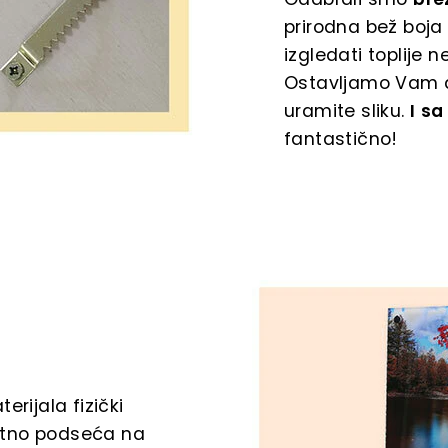
prirodna bež boja 
izgledati toplije
Ostavljamo Vam da
uramite sliku.
I
sa
fantastično!
erijala fizički
etno podseća na