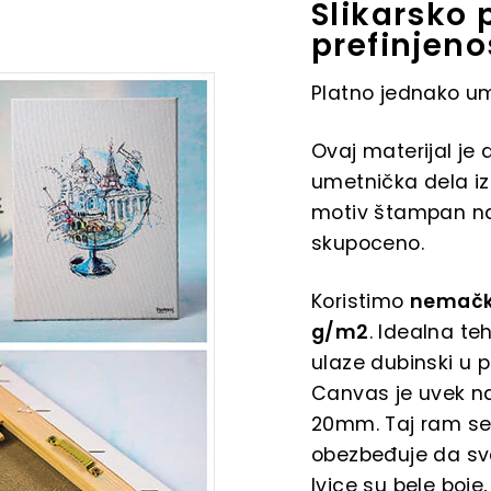
Slikarsko 
prefinjeno
Platno jednako u
Ovaj materijal je 
umetnička dela iz 
motiv štampan na
skupoceno.
Koristimo
nemačko
g/m2
. Idealna t
ulaze dubinski u p
Canvas je uvek na
20mm. Taj ram se 
obezbeđuje da sv
Ivice su bele boj