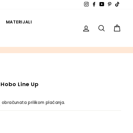
Instagram
Facebook
YouTube
Pinterest
TikTok
MATERIJALI
ULOGUJ SE
PRETRAŽI
KOR
 Hobo Line Up
a
obračunata prilikom plaćanja.