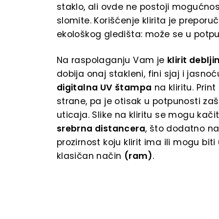
staklo, ali ovde ne postoji mogućno
slomite. Korišćenje klirita je preporučl
ekološkog gledišta: može se u potpuno
Na raspolaganju Vam je
klirit debl
dobija onaj stakleni, fini sjaj i jasno
digitalna UV štampa
na kliritu. Prin
strane, pa je otisak u potpunosti zaš
uticaja. Slike na kliritu se mogu kač
srebrna distancera
, što dodatno n
prozirnost koju klirit ima ili mogu bit
klasičan način
(ram)
.