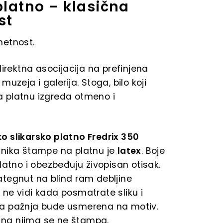
platno – klasična
st
metnost.
direktna asocijacija na prefinjena
muzeja i galerija. Stoga, bilo koji
 platnu izgreda otmeno i
 slikarsko platno Fredrix 350
ehnika štampe na platnu je
latex
. Boje
latno i obezbeđuju živopisan otisak.
tegnut na blind ram debljine
ne vidi kada posmatrate sliku i
a pažnja bude usmerena na motiv.
e, na njima se ne štampa.