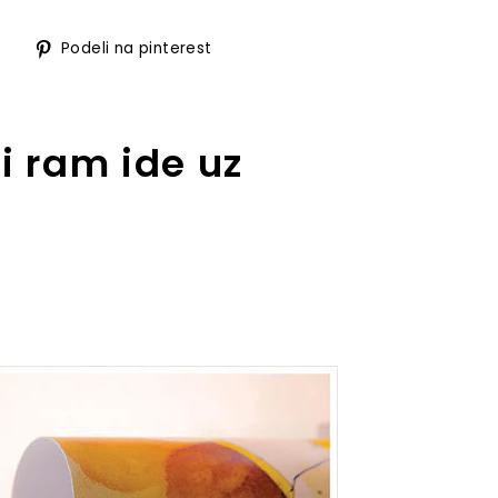
Podeli
Podeli
Podeli na pinterest
na
na
facebook
pinterest
ji ram ide uz