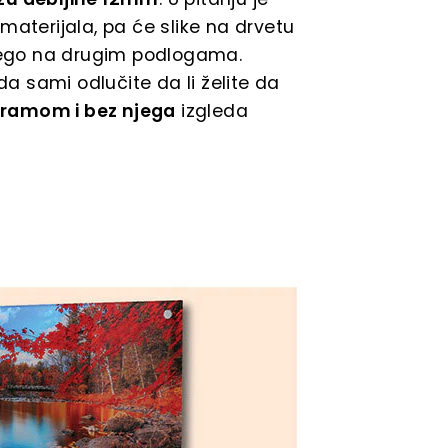
materijala, pa će slike na drvetu
 nego na drugim podlogama.
 sami odlučite da li želite da
 ramom i bez njega
izgleda