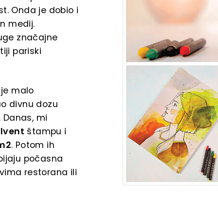
t. Onda je dobio i
an medij.
ruge značajne
ji pariski
je malo
ao divnu dozu
e. Danas, mi
lvent
štampu i
/m2
. Potom ih
obijaju počasna
vima restorana ili