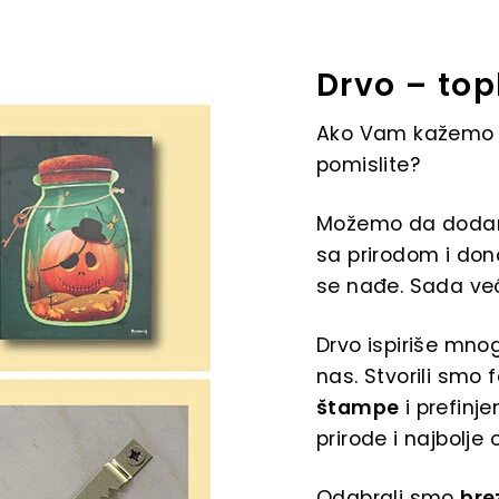
Drvo – top
Ako Vam kažemo di
pomislite?
Možemo da dodamo
sa prirodom i dono
se nađe. Sada ve
Drvo ispiriše mnog
nas. Stvorili smo 
štampe
i prefinje
prirode i najbolje 
Odabrali smo
bre