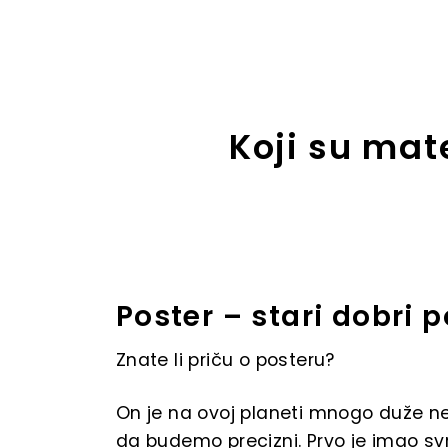
Koji su mate
Poster – stari dobri p
Znate li priču o posteru?
On je na ovoj planeti mnogo duže ne
da budemo precizni. Prvo je imao s