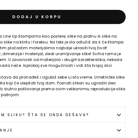
DODAJ U KORPU
o Line Up štampamo kao postere, slike na platnu ili slike na
slike na kliritu i foreksu. Na tebi je da odlučiš da li će štampa
tim pločastim materijalima najbolje ukrasiti tvoj život!
dimenzije i materijal, sledi uramljivanje slike! Svrha rama je
em. U zavisnosti od materijala i drugih karakteristika, nekada
kada neće. Isprobaj sve mogućnosti i vidi šta tvojoj slici
va da pronađeš i izgubiš sebe u isto vreme. Umetničke slike
 koji će ulepšati tvoj dom. Poznati slikari su ugradili deo
Uz dužno poštovanje prema ovim velikanima, reprodukcije slika
 pažnjom.
EM SLIKU? ŠTA SE ONDA DEŠAVA?
TANJE