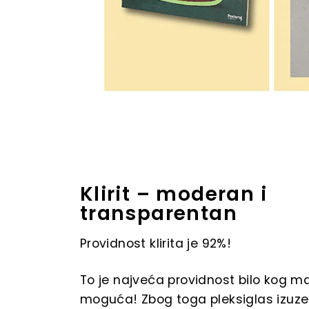
Klirit – moderan i
transparentan
Providnost klirita je 92%!
To je najveća providnost bilo kog mat
moguća! Zbog toga pleksiglas izuz