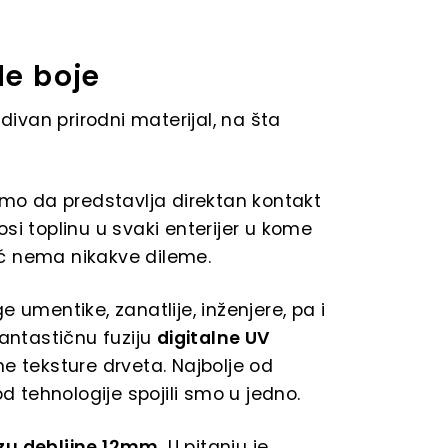
le boje
van prirodni materijal, na šta
 da predstavlja direktan kontakt
si toplinu u svaki enterijer u kome
ć nema nikakve dileme.
e umentike, zanatlije, inženjere, pa i
fantastičnu fuziju
digitalne UV
ne teksture drveta. Najbolje od
od tehnologije spojili smo u jedno.
zu debljine 12mm
. U pitanju je