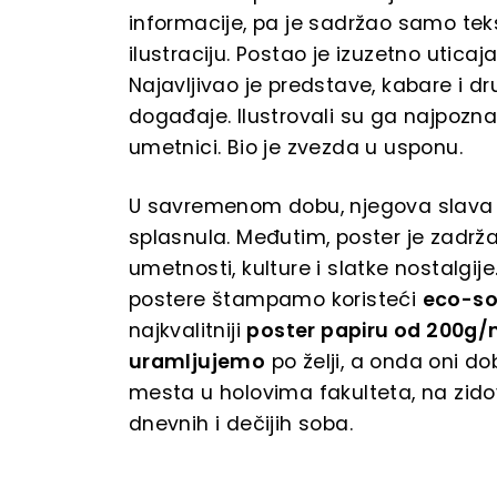
informacije, pa je sadržao samo teks
ilustraciju. Postao je izuzetno uticaj
Najavljivao je predstave, kabare i d
događaje. Ilustrovali su ga najpoznati
umetnici. Bio je zvezda u usponu.
U savremenom dobu, njegova slava 
splasnula. Međutim, poster je zadrž
umetnosti, kulture i slatke nostalgij
postere štampamo koristeći
eco-so
najkvalitniji
poster papiru od 200g
uramljujemo
po želji, a onda oni d
mesta u holovima fakulteta, na zido
dnevnih i dečijih soba.