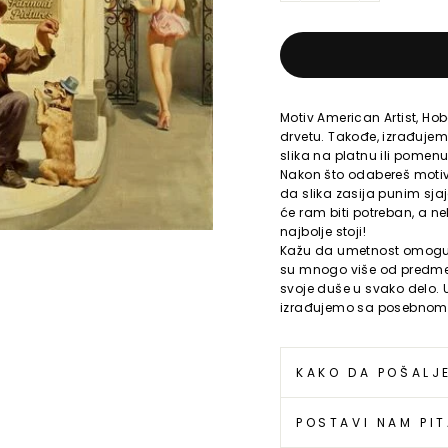
Motiv American Artist, Hob
drvetu. Takođe, izrađujemo 
slika na platnu ili pomenu
Nakon što odabereš motiv, 
da slika zasija punim sjaj
će ram biti potreban, a ne
najbolje stoji!
Kažu da umetnost omoguća
su mnogo više od predmeta
svoje duše u svako delo. 
izrađujemo sa posebnom
KAKO DA POŠALJ
POSTAVI NAM PI