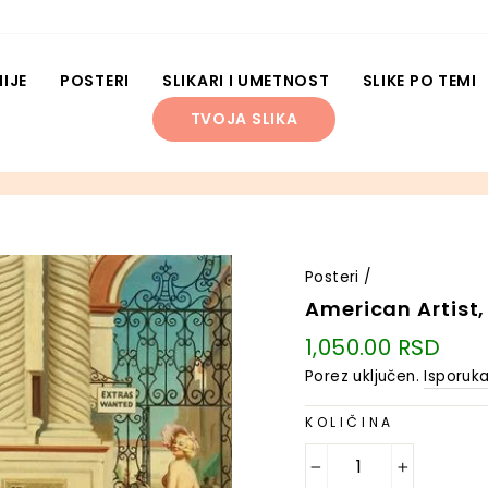
IJE
POSTERI
SLIKARI I UMETNOST
SLIKE PO TEMI
TVOJA SLIKA
Posteri
/
American Artist,
Regularna
1,050.00 RSD
cena
Porez uključen.
Isporuk
KOLIČINA
−
+