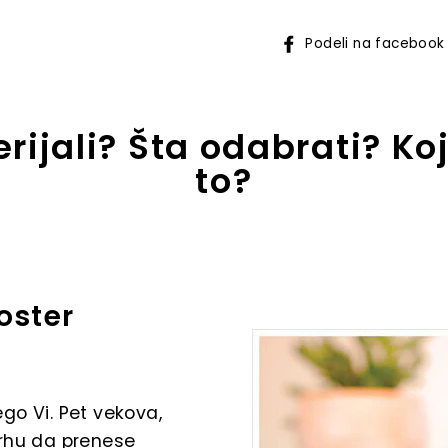
Podeli na facebook
rijali? Šta odabrati? Ko
to?
oster
go Vi. Pet vekova,
vrhu da prenese