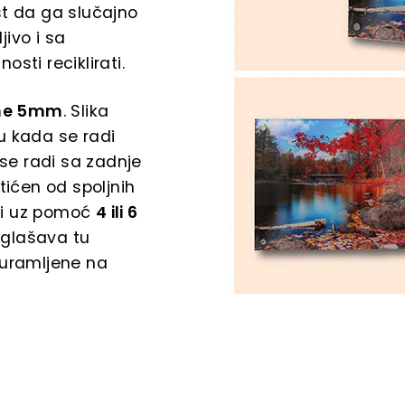
st da ga slučajno
jivo i sa
sti reciklirati.
jine 5mm
. Slika
ću kada se radi
t se radi sa zadnje
tićen od spoljnih
iti uz pomoć
4 ili 6
aglašava tu
i uramljene na